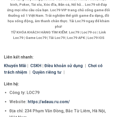
binh, Poker, Tài xỉu, Xóc đĩa, Bắn cá, Nổ hũ... Loc79 sẽ đáp
ứng mọi nhu cầu của bạn. Loc79 VIP trang chủ cổng game đổi
thưởng số 1 Việt Nam. Trải nghiệm thế giới game đa dạng, đồ
họa sống động, âm thanh chân thực. Tải Loc79 ngay để khám
phá!
TỪ KHÓA KHÁCH HÀNG TÌM KIẾM: Loc79 | Loc79 cc | Link
Loc79 | Game Loc79 | Tải Loc79 | Loc79 APK | Loc79 IOS
Liên kết nhanh:
Khuyến Mãi
|
CSKH
|
Điều khoản sử dụng
|
Chơi có
trách nhiệm
|
Quyền riêng tư
|
Liên hệ:
Công ty: LOC79
Website:
https://adauu.ru.com/
Địa chỉ: 234 Phạm Văn Đồng, Bắc Từ Liêm, Hà Nội,