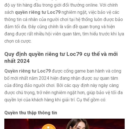
độ uy tín hàng đầu trong giới đổi thưởng online. Với chính
sách
quyền riêng tư Loc79
nghiêm ngặt, việc bảo vệ các
thông tin cá nhân của người chơi tại hệ thống luôn được bảo
đảm tối đa. Đây cũng chính là vấn đề quan trọng và hiện
đang được rất nhiều hội viên quan tâm, tìm hiểu trước khi lựa
chọn cá cược.
Quy định quyền riêng tư Loc79 cụ thể và mới
nhất 2024
Quyền riêng tư Loc79
được cổng game ban hành và công
bố mới nhất năm 2024 hiện đang nhận được sự quan tâm
của đông đảo người chơi. Bởi các quy định này ngày càng
được chú trọng, trở nên nghiêm ngặt hơn, giúp bảo vệ tối đa
quyền lợi của khách hàng khi giải trí. Cụ thể gồm có:
Quyền thu thập thông tin