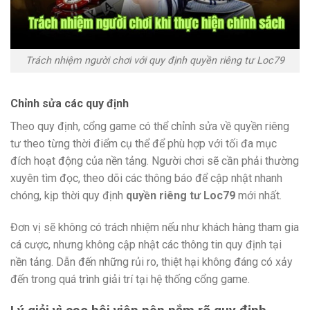
Trách nhiệm người chơi với quy định quyền riêng tư Loc79
Chỉnh sửa các quy định
Theo quy định, cổng game có thể chỉnh sửa về quyền riêng
tư theo từng thời điểm cụ thể để phù hợp với tối đa mục
đích hoạt động của nền tảng. Người chơi sẽ cần phải thường
xuyên tìm đọc, theo dõi các thông báo để cập nhật nhanh
chóng, kịp thời quy định
quyền riêng tư Loc79
mới nhất.
Đơn vị sẽ không có trách nhiệm nếu như khách hàng tham gia
cá cược, nhưng không cập nhật các thông tin quy định tại
nền tảng. Dẫn đến những rủi ro, thiệt hại không đáng có xảy
đến trong quá trình giải trí tại hệ thống cổng game.