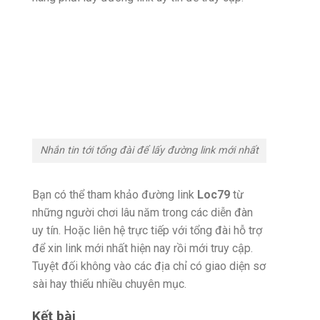
Nhắn tin tới tổng đài để lấy đường link mới nhất
Bạn có thể tham khảo đường link
Loc79
từ
những người chơi lâu năm trong các diễn đàn
uy tín. Hoặc liên hệ trực tiếp với tổng đài hỗ trợ
để xin link mới nhất hiện nay rồi mới truy cập.
Tuyệt đối không vào các địa chỉ có giao diện sơ
sài hay thiếu nhiều chuyên mục.
Kết bài