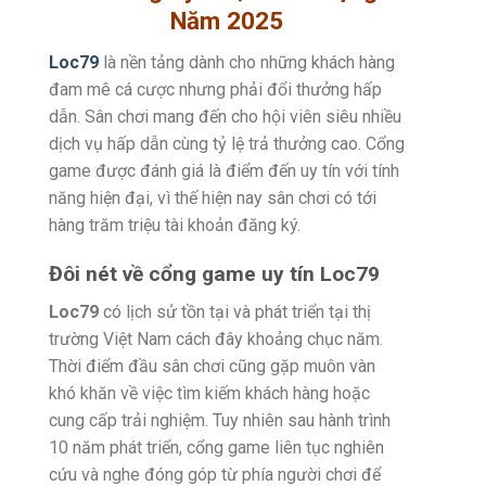
Năm 2025
Loc79
là nền tảng dành cho những khách hàng
đam mê cá cược nhưng phải đổi thưởng hấp
dẫn. Sân chơi mang đến cho hội viên siêu nhiều
dịch vụ hấp dẫn cùng tỷ lệ trả thưởng cao. Cổng
game được đánh giá là điểm đến uy tín với tính
năng hiện đại, vì thế hiện nay sân chơi có tới
hàng trăm triệu tài khoản đăng ký.
Đôi nét về cổng game uy tín Loc79
Loc79
có lịch sử tồn tại và phát triển tại thị
trường Việt Nam cách đây khoảng chục năm.
Thời điểm đầu sân chơi cũng gặp muôn vàn
khó khăn về việc tìm kiếm khách hàng hoặc
cung cấp trải nghiệm. Tuy nhiên sau hành trình
10 năm phát triển, cổng game liên tục nghiên
cứu và nghe đóng góp từ phía người chơi để