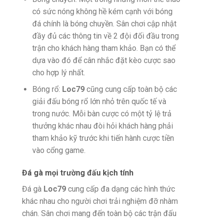
có sức nóng không hề kém cạnh với bóng
đá chính là bóng chuyền. Sân chơi cập nhật
đầy đủ các thông tin về 2 đội đối đầu trong
trận cho khách hàng tham khảo. Bạn có thể
dựa vào đó để cân nhắc đặt kèo cược sao
cho hợp lý nhất.
Bóng rổ:
Loc79
cũng cung cấp toàn bộ các
giải đấu bóng rổ lớn nhỏ trên quốc tế và
trong nước. Mỗi bàn cược có một tỷ lệ trả
thưởng khác nhau đòi hỏi khách hàng phải
tham khảo kỹ trước khi tiến hành cược tiền
vào cổng game.
Đá gà mọi trường đấu kịch tính
Đá gà
Loc79
cung cấp đa dạng các hình thức
khác nhau cho người chơi trải nghiệm đỡ nhàm
chán. Sân chơi mang đến toàn bộ các trận đấu