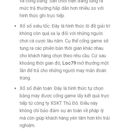
và công bằng. Sân chơi hiện đang tung ra
mức trả thưởng hấp dẫn hơn nhiều so với
hình thức ghi trực tiếp.
Xổ số siêu tốc: Đây là hình thức lô đề giải trí
không còn quá xa lạ đối với những người
chơi cá cược lâu năm. Cụ thể cổng game sẽ
tung ra các phiên bản thời gian khác nhau
cho khách hàng chọn theo nhu cầu. Cứ sau
khoảng thời gian đó,
Loc79
mở thưởng một
lần để trả cho những người may mắn đoán
trúng.
Xổ số điện toán: Đây là hình thức tự chọn
bằng máy được cổng game lấy kết quả trực
tiếp từ công ty XSKT Thủ Đô. Điều này
không chỉ bảo đảm sự an toàn về pháp lý
mà còn giúp khách hàng yên tâm hơn khi trải
nghiệm.