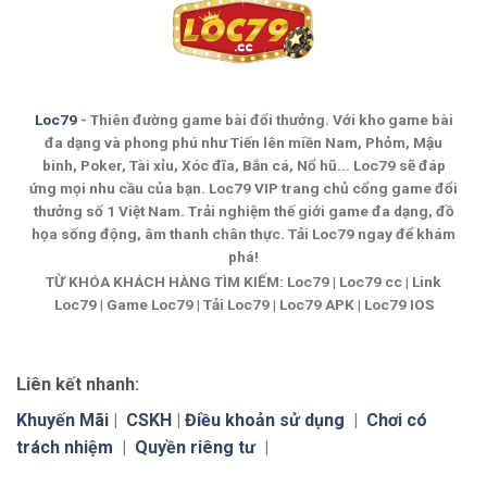
Loc79
- Thiên đường game bài đổi thưởng. Với kho game bài
đa dạng và phong phú như Tiến lên miền Nam, Phỏm, Mậu
binh, Poker, Tài xỉu, Xóc đĩa, Bắn cá, Nổ hũ... Loc79 sẽ đáp
ứng mọi nhu cầu của bạn. Loc79 VIP trang chủ cổng game đổi
thưởng số 1 Việt Nam. Trải nghiệm thế giới game đa dạng, đồ
họa sống động, âm thanh chân thực. Tải Loc79 ngay để khám
phá!
TỪ KHÓA KHÁCH HÀNG TÌM KIẾM: Loc79 | Loc79 cc | Link
Loc79 | Game Loc79 | Tải Loc79 | Loc79 APK | Loc79 IOS
Liên kết nhanh:
Khuyến Mãi
|
CSKH
|
Điều khoản sử dụng
|
Chơi có
trách nhiệm
|
Quyền riêng tư
|