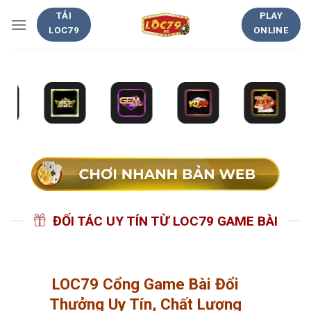
Chuyển
TẢI
PLAY
đến
LOC79
ONLINE
nội
dung
ĐỐI TÁC UY TÍN TỪ LOC79 GAME BÀI
LOC79 Cổng Game Bài Đổi
Thưởng Uy Tín, Chất Lượng