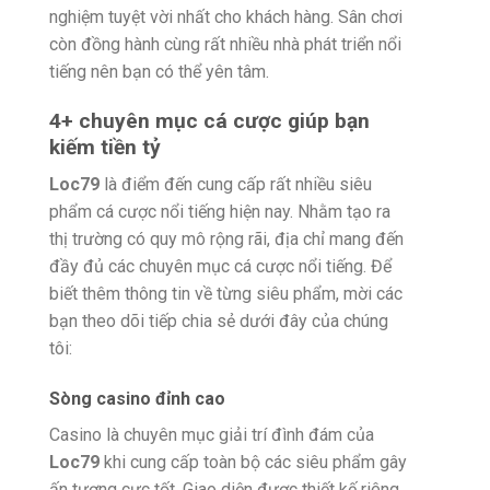
nghiệm tuyệt vời nhất cho khách hàng. Sân chơi
còn đồng hành cùng rất nhiều nhà phát triển nổi
tiếng nên bạn có thể yên tâm.
4+ chuyên mục cá cược giúp bạn
kiếm tiền tỷ
Loc79
là điểm đến cung cấp rất nhiều siêu
phẩm cá cược nổi tiếng hiện nay. Nhằm tạo ra
thị trường có quy mô rộng rãi, địa chỉ mang đến
đầy đủ các chuyên mục cá cược nổi tiếng. Để
biết thêm thông tin về từng siêu phẩm, mời các
bạn theo dõi tiếp chia sẻ dưới đây của chúng
tôi:
Sòng casino đỉnh cao
Casino là chuyên mục giải trí đình đám của
Loc79
khi cung cấp toàn bộ các siêu phẩm gây
ấn tượng cực tốt. Giao diện được thiết kế riêng