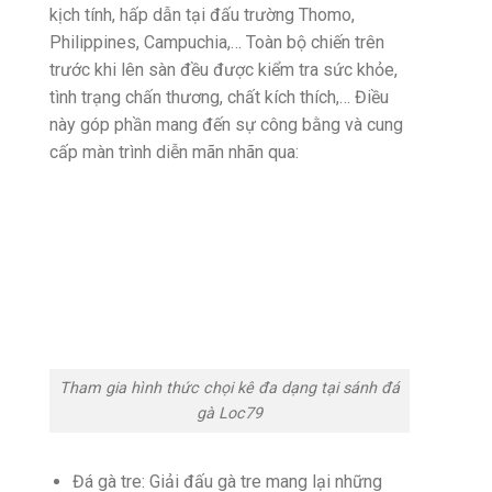
kịch tính, hấp dẫn tại đấu trường Thomo,
Philippines, Campuchia,… Toàn bộ chiến trên
trước khi lên sàn đều được kiểm tra sức khỏe,
tình trạng chấn thương, chất kích thích,… Điều
này góp phần mang đến sự công bằng và cung
cấp màn trình diễn mãn nhãn qua:
Tham gia hình thức chọi kê đa dạng tại sánh đá
gà Loc79
Đá gà tre: Giải đấu gà tre mang lại những