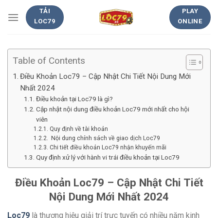
Chuyển
TẢI
PLAY
đến
LOC79
ONLINE
nội
dung
Table of Contents
Điều Khoản Loc79 – Cập Nhật Chi Tiết Nội Dung Mới
Nhất 2024
Điều khoản tại Loc79 là gì?
Cập nhật nội dung điều khoản Loc79 mới nhất cho hội
viên
Quy định về tài khoản
Nội dung chính sách về giao dịch Loc79
Chi tiết điều khoản Loc79 nhận khuyến mãi
Quy định xử lý với hành vi trái điều khoản tại Loc79
Điều Khoản Loc79 – Cập Nhật Chi Tiết
Nội Dung Mới Nhất 2024
Loc79
là thương hiệu giải trí trực tuyến có nhiều năm kinh