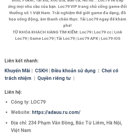
binh, Poker, Tài xỉu, Xóc đĩa, Bắn cá, Nổ hũ... Loc79 sẽ đáp
ứng mọi nhu cầu của bạn. Loc79 VIP trang chủ cổng game đổi
thưởng số 1 Việt Nam. Trải nghiệm thế giới game đa dạng, đồ
họa sống động, âm thanh chân thực. Tải Loc79 ngay để khám
phá!
TỪ KHÓA KHÁCH HÀNG TÌM KIẾM: Loc79 | Loc79 cc | Link
Loc79 | Game Loc79 | Tải Loc79 | Loc79 APK | Loc79 IOS
Liên kết nhanh:
Khuyến Mãi
|
CSKH
|
Điều khoản sử dụng
|
Chơi có
trách nhiệm
|
Quyền riêng tư
|
Liên hệ:
Công ty: LOC79
Website:
https://adauu.ru.com/
Địa chỉ: 234 Phạm Văn Đồng, Bắc Từ Liêm, Hà Nội,
Việt Nam