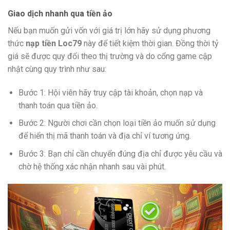
Giao dịch nhanh qua tiền ảo
Nếu bạn muốn gửi vốn với giá trị lớn hãy sử dụng phương
thức
nạp tiền Loc79
này để tiết kiệm thời gian. Đồng thời tỷ
giá sẽ được quy đổi theo thị trường và do cổng game cập
nhật cùng quy trình như sau:
Bước 1: Hội viên hãy truy cập tài khoản, chọn nạp và
thanh toán qua tiền ảo.
Bước 2: Người chơi cần chọn loại tiền ảo muốn sử dụng
để hiển thị mã thanh toán và địa chỉ ví tương ứng.
Bước 3: Bạn chỉ cần chuyển đúng địa chỉ được yêu cầu và
chờ hệ thống xác nhận nhanh sau vài phút.