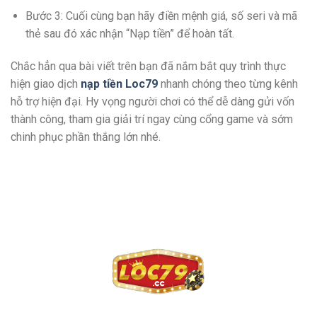
Bước 3: Cuối cùng bạn hãy điền mệnh giá, số seri và mã
thẻ sau đó xác nhận “Nạp tiền” để hoàn tất.
Chắc hẳn qua bài viết trên bạn đã nắm bắt quy trình thực
hiện giao dịch
nạp tiền Loc79
nhanh chóng theo từng kênh
hỗ trợ hiện đại. Hy vọng người chơi có thể dễ dàng gửi vốn
thành công, tham gia giải trí ngay cùng cổng game và sớm
chinh phục phần thắng lớn nhé.