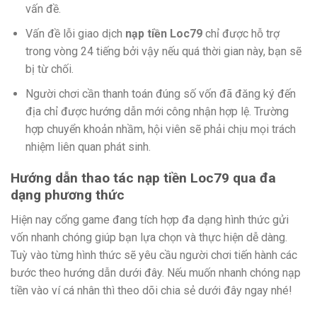
vấn đề.
Vấn đề lỗi giao dịch
nạp tiền Loc79
chỉ được hỗ trợ
trong vòng 24 tiếng bởi vậy nếu quá thời gian này, bạn sẽ
bị từ chối.
Người chơi cần thanh toán đúng số vốn đã đăng ký đến
địa chỉ được hướng dẫn mới công nhận hợp lệ. Trường
hợp chuyển khoản nhầm, hội viên sẽ phải chịu mọi trách
nhiệm liên quan phát sinh.
Hướng dẫn thao tác nạp tiền Loc79 qua đa
dạng phương thức
Hiện nay cổng game đang tích hợp đa dạng hình thức gửi
vốn nhanh chóng giúp bạn lựa chọn và thực hiện dễ dàng.
Tuỳ vào từng hình thức sẽ yêu cầu người chơi tiến hành các
bước theo hướng dẫn dưới đây. Nếu muốn nhanh chóng nạp
tiền vào ví cá nhân thì theo dõi chia sẻ dưới đây ngay nhé!