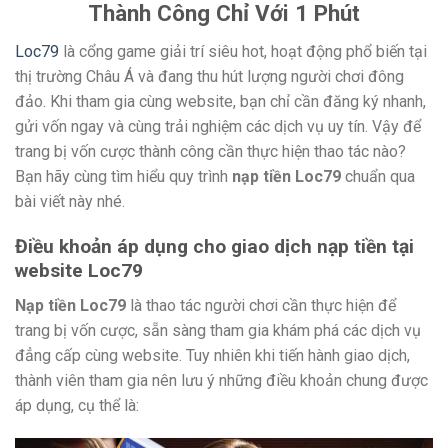
Thành Công Chỉ Với 1 Phút
Loc79
là cổng game giải trí siêu hot, hoạt động phổ biến tại
thị trường Châu Á và đang thu hút lượng người chơi đông
đảo. Khi tham gia cùng website, bạn chỉ cần đăng ký nhanh,
gửi vốn ngay và cùng trải nghiệm các dịch vụ uy tín. Vậy để
trang bị vốn cược thành công cần thực hiện thao tác nào?
Bạn hãy cùng tìm hiểu quy trình
nạp tiền Loc79
chuẩn qua
bài viết này nhé.
Điều khoản áp dụng cho giao dịch nạp tiền tại
website Loc79
Nạp tiền Loc79
là thao tác người chơi cần thực hiện để
trang bị vốn cược, sẵn sàng tham gia khám phá các dịch vụ
đẳng cấp cùng website. Tuy nhiên khi tiến hành giao dịch,
thành viên tham gia nên lưu ý những điều khoản chung được
áp dụng, cụ thể là: