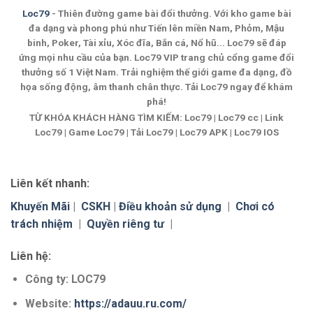
Loc79
- Thiên đường game bài đổi thưởng. Với kho game bài
đa dạng và phong phú như Tiến lên miền Nam, Phỏm, Mậu
binh, Poker, Tài xỉu, Xóc đĩa, Bắn cá, Nổ hũ... Loc79 sẽ đáp
ứng mọi nhu cầu của bạn. Loc79 VIP trang chủ cổng game đổi
thưởng số 1 Việt Nam. Trải nghiệm thế giới game đa dạng, đồ
họa sống động, âm thanh chân thực. Tải Loc79 ngay để khám
phá!
TỪ KHÓA KHÁCH HÀNG TÌM KIẾM: Loc79 | Loc79 cc | Link
Loc79 | Game Loc79 | Tải Loc79 | Loc79 APK | Loc79 IOS
Liên kết nhanh:
Khuyến Mãi
|
CSKH
|
Điều khoản sử dụng
|
Chơi có
trách nhiệm
|
Quyền riêng tư
|
Liên hệ:
Công ty: LOC79
Website:
https://adauu.ru.com/