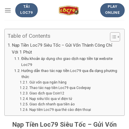
Chuyển
TẢI
PLAY
đến
LOC79
ONLINE
nội
dung
Table of Contents
Nạp Tiền Loc79 Siêu Tốc – Gửi Vốn Thành Công Chỉ
Với 1 Phút
Điều khoản áp dụng cho giao dịch nạp tiền tại website
Loc79
Hướng dẫn thao tác nạp tiền Loc79 qua đa dạng phương
thức
Gửi vốn qua ngân hàng
Thao tác nạp tiền Loc79 qua Codepay
Giao dịch qua Coin12
Nạp siêu tốc qua ví điện tử
Giao dịch nhanh qua tiền ảo
Nạp tiền Loc79 qua thẻ cào điện thoại
Nạp Tiền Loc79 Siêu Tốc – Gửi Vốn